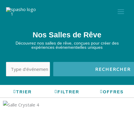
Skip
to
content
Nos Salles de Rêve
Découvrez nos salles de rêve, conçues pour créer des
expériences événementielles uniques
RECHERCHER
TRIER
FILTRER
OFFRES