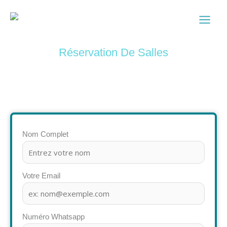
Skip
to
content
Réservation De Salles
Remplissez le formulaire ci-dessous pour réserver. Vous recevrez
une confirmation de votre réservation sous peu.
Nom Complet
Votre Email
Numéro Whatsapp